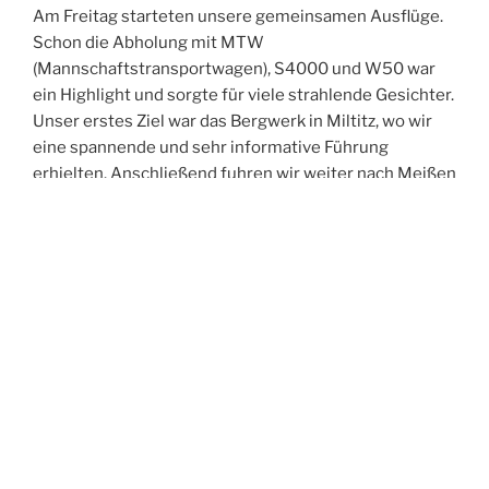
Am Freitag starteten unsere gemeinsamen Ausflüge.
Schon die Abholung mit MTW
(Mannschaftstransportwagen), S4000 und W50 war
ein Highlight und sorgte für viele strahlende Gesichter.
Unser erstes Ziel war das Bergwerk in Miltitz, wo wir
eine spannende und sehr informative Führung
erhielten. Anschließend fuhren wir weiter nach Meißen
und erkundeten gemeinsam die historische Altstadt.
Der Abend führte uns in die Spitzgrundmühle, wo wir
bei gutem Essen viele anregende Gespräche führten,
uns austauschten und neue Kontakte knüpften. Den
Ausklang des Tages verbrachten wir in unserer Wache
– und feierten dabei ganz zufällig in den Geburtstag
eines Kameraden aus Oftersheim hinein.
Der Samstag stand im Zeichen der Bewegung:
Gemeinsam unternahmen wir eine Turmwanderung
durch Weinböhla. Nach der Abholung am Hotel –