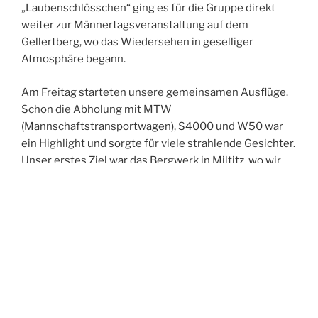
„Laubenschlösschen“ ging es für die Gruppe direkt
weiter zur Männertagsveranstaltung auf dem
Gellertberg, wo das Wiedersehen in geselliger
Atmosphäre begann.
Am Freitag starteten unsere gemeinsamen Ausflüge.
Schon die Abholung mit MTW
(Mannschaftstransportwagen), S4000 und W50 war
ein Highlight und sorgte für viele strahlende Gesichter.
Unser erstes Ziel war das Bergwerk in Miltitz, wo wir
eine spannende und sehr informative Führung
erhielten. Anschließend fuhren wir weiter nach Meißen
und erkundeten gemeinsam die historische Altstadt.
Der Abend führte uns in die Spitzgrundmühle, wo wir
bei gutem Essen viele anregende Gespräche führten,
uns austauschten und neue Kontakte knüpften. Den
Ausklang des Tages verbrachten wir in unserer Wache
– und feierten dabei ganz zufällig in den Geburtstag