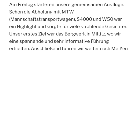
Am Freitag starteten unsere gemeinsamen Ausflüge.
Schon die Abholung mit MTW
(Mannschaftstransportwagen), S4000 und W50 war
ein Highlight und sorgte für viele strahlende Gesichter.
Unser erstes Ziel war das Bergwerk in Miltitz, wo wir
eine spannende und sehr informative Führung
erhielten. Anschließend fuhren wir weiter nach Meißen
und erkundeten gemeinsam die historische Altstadt.
Der Abend führte uns in die Spitzgrundmühle, wo wir
bei gutem Essen viele anregende Gespräche führten,
uns austauschten und neue Kontakte knüpften. Den
Ausklang des Tages verbrachten wir in unserer Wache
– und feierten dabei ganz zufällig in den Geburtstag
eines Kameraden aus Oftersheim hinein.
Der Samstag stand im Zeichen der Bewegung:
Gemeinsam unternahmen wir eine Turmwanderung
durch Weinböhla. Nach der Abholung am Hotel –