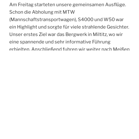
Am Freitag starteten unsere gemeinsamen Ausflüge.
Schon die Abholung mit MTW
(Mannschaftstransportwagen), S4000 und W50 war
ein Highlight und sorgte für viele strahlende Gesichter.
Unser erstes Ziel war das Bergwerk in Miltitz, wo wir
eine spannende und sehr informative Führung
erhielten. Anschließend fuhren wir weiter nach Meißen
und erkundeten gemeinsam die historische Altstadt.
Der Abend führte uns in die Spitzgrundmühle, wo wir
bei gutem Essen viele anregende Gespräche führten,
uns austauschten und neue Kontakte knüpften. Den
Ausklang des Tages verbrachten wir in unserer Wache
– und feierten dabei ganz zufällig in den Geburtstag
eines Kameraden aus Oftersheim hinein.
Der Samstag stand im Zeichen der Bewegung:
Gemeinsam unternahmen wir eine Turmwanderung
durch Weinböhla. Nach der Abholung am Hotel –