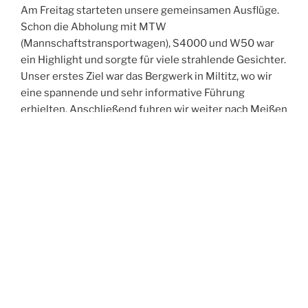
Am Freitag starteten unsere gemeinsamen Ausflüge.
Schon die Abholung mit MTW
(Mannschaftstransportwagen), S4000 und W50 war
ein Highlight und sorgte für viele strahlende Gesichter.
Unser erstes Ziel war das Bergwerk in Miltitz, wo wir
eine spannende und sehr informative Führung
erhielten. Anschließend fuhren wir weiter nach Meißen
und erkundeten gemeinsam die historische Altstadt.
Der Abend führte uns in die Spitzgrundmühle, wo wir
bei gutem Essen viele anregende Gespräche führten,
uns austauschten und neue Kontakte knüpften. Den
Ausklang des Tages verbrachten wir in unserer Wache
– und feierten dabei ganz zufällig in den Geburtstag
eines Kameraden aus Oftersheim hinein.
Der Samstag stand im Zeichen der Bewegung:
Gemeinsam unternahmen wir eine Turmwanderung
durch Weinböhla. Nach der Abholung am Hotel –