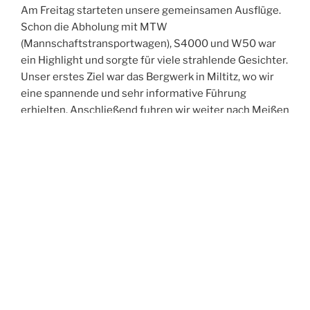
Am Freitag starteten unsere gemeinsamen Ausflüge.
Schon die Abholung mit MTW
(Mannschaftstransportwagen), S4000 und W50 war
ein Highlight und sorgte für viele strahlende Gesichter.
Unser erstes Ziel war das Bergwerk in Miltitz, wo wir
eine spannende und sehr informative Führung
erhielten. Anschließend fuhren wir weiter nach Meißen
und erkundeten gemeinsam die historische Altstadt.
Der Abend führte uns in die Spitzgrundmühle, wo wir
bei gutem Essen viele anregende Gespräche führten,
uns austauschten und neue Kontakte knüpften. Den
Ausklang des Tages verbrachten wir in unserer Wache
– und feierten dabei ganz zufällig in den Geburtstag
eines Kameraden aus Oftersheim hinein.
Der Samstag stand im Zeichen der Bewegung:
Gemeinsam unternahmen wir eine Turmwanderung
durch Weinböhla. Nach der Abholung am Hotel –