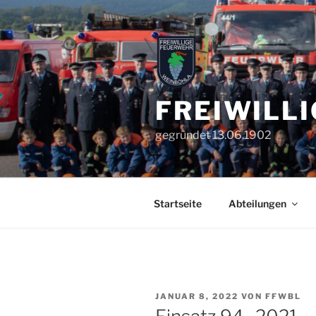
Zum
Inhalt
springen
FREIWILL
gegründet 13.06.1902
Startseite
Abteilungen
VERÖFFENTLICHT
JANUAR 8, 2022
VON
FFWBL
AM