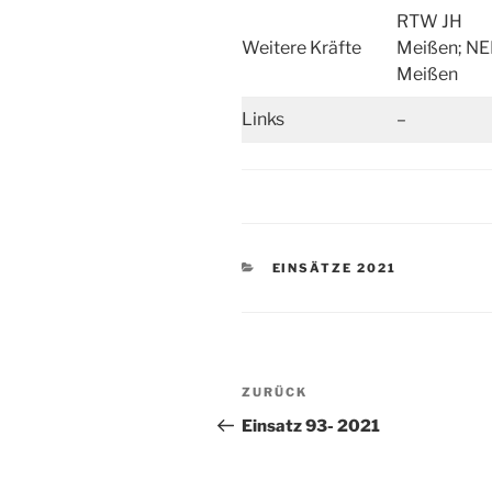
RTW JH
Weitere Kräfte
Meißen; NE
Meißen
Links
–
KATEGORIEN
EINSÄTZE 2021
Beitragsnavigation
Vorheriger
ZURÜCK
Beitrag
Einsatz 93- 2021