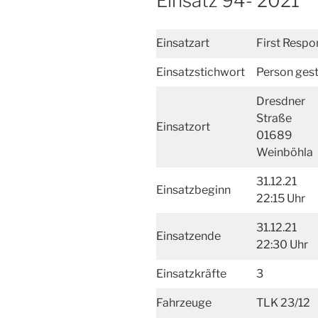
Einsatz 94- 2021
Einsatzart
First Respo
Einsatzstichwort
Person gest
Dresdner
Straße
Einsatzort
01689
Weinböhla
31.12.21
Einsatzbeginn
22:15 Uhr
31.12.21
Einsatzende
22:30 Uhr
Einsatzkräfte
3
Fahrzeuge
TLK 23/12