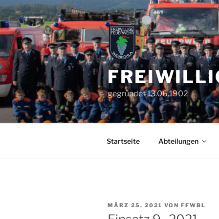
Zum
Inhalt
springen
FREIWILL
gegründet 13.06.1902
Startseite
Abteilungen
VERÖFFENTLICHT
MÄRZ 25, 2021
VON
FFWBL
AM