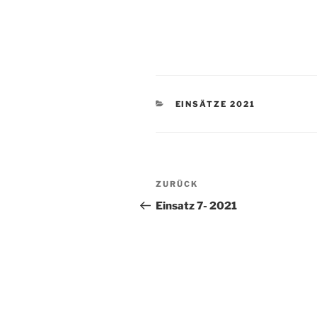
KATEGORIEN
EINSÄTZE 2021
Beitragsnavigation
Vorheriger
ZURÜCK
Beitrag
Einsatz 7- 2021