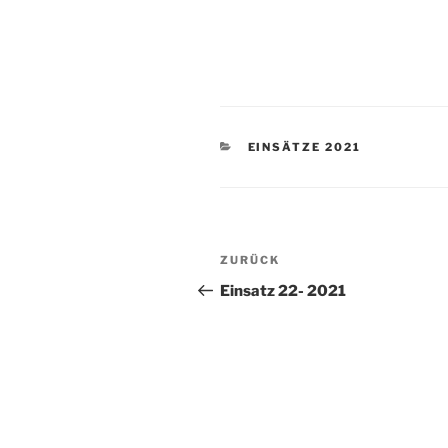
KATEGORIEN
EINSÄTZE 2021
Beitragsnavigation
Vorheriger
ZURÜCK
Beitrag
Einsatz 22- 2021