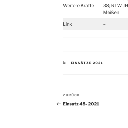
Weitere Kräfte
38; RTW J
Meißen
Link
–
KATEGORIEN
EINSÄTZE 2021
Beitragsnavigation
Vorheriger
ZURÜCK
Beitrag
Einsatz 48- 2021