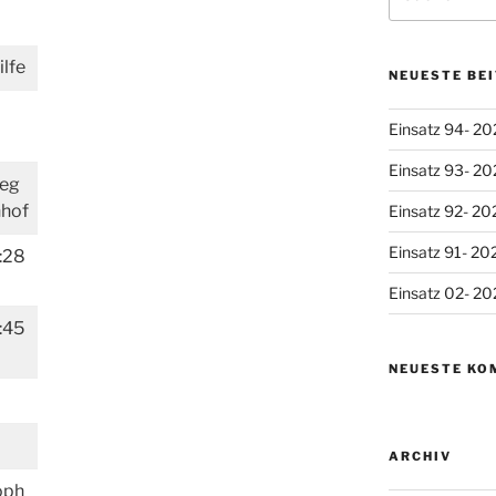
nach:
lfe
NEUESTE BE
Einsatz 94- 20
Einsatz 93- 20
weg
hof
Einsatz 92- 20
Einsatz 91- 20
:28
Einsatz 02- 20
:45
NEUESTE KO
ARCHIV
oph