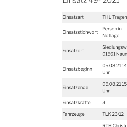
Einsatz 49- 2021
Einsatzart
THL Tragehi
Person in
Einsatzstichwort
Notlage
Siedlungs
Einsatzort
01561 Naun
05.08.21 14
Einsatzbeginn
Uhr
05.08.21 15
Einsatzende
Uhr
Einsatzkräfte
3
Fahrzeuge
TLK 23/12
RTH Christ