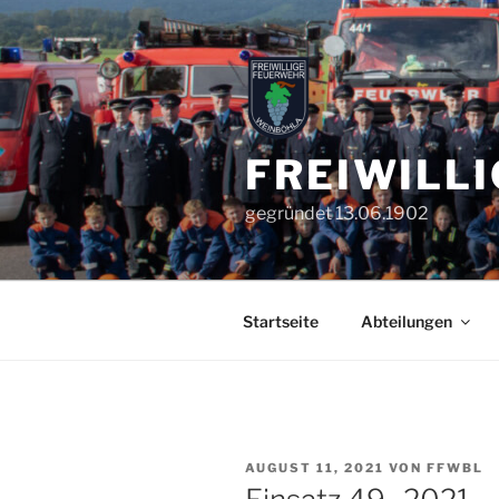
Zum
Inhalt
springen
FREIWILL
gegründet 13.06.1902
Startseite
Abteilungen
VERÖFFENTLICHT
AUGUST 11, 2021
VON
FFWBL
AM